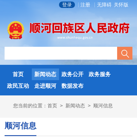
登录
注册
无障碍
关怀版
首页
新闻动态
政务公开
政务服务
政民互动
走进顺河
数据发布
您当前的位置：
首页
>
新闻动态
>
顺河信息
顺河信息