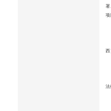
署
项
西
法