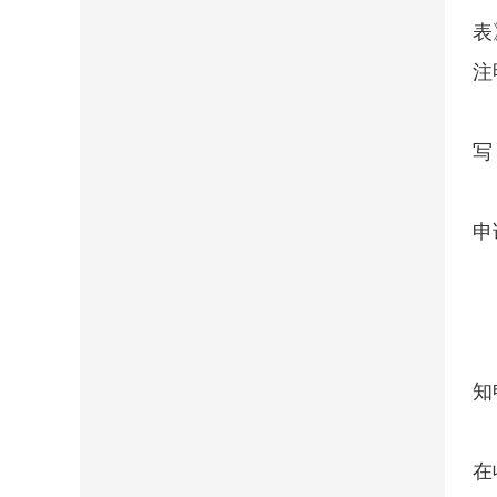
表
注
写
申
知
在