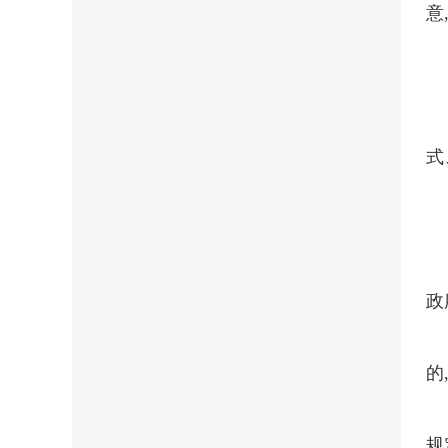
意
式
政
的
规